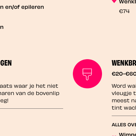
Wenkb
 en/of epileren
€74
en
NGEN
WENKBR
€20-€6
aats waar je het niet
Word wak
aren van de bovenlip
vleugje 
eg!
meest na
tint wach
ALLES OV
Wimpe