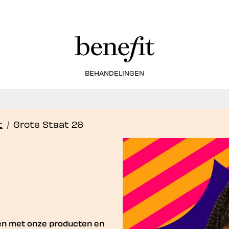
BEHANDELINGEN
ij bieden nu ook Brow Lamination-services aan!
Book Now
t
/
Grote Staat 26
nen met onze producten en