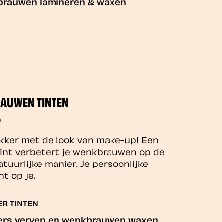
rauwen lamineren & waxen
AUWEN TINTEN
0
ker met de look van make-up! Een
tint verbetert je wenkbrauwen op de
tuurlijke manier. Je persoonlijke
t op je.
ER TINTEN
rs verven en wenkbrauwen waxen