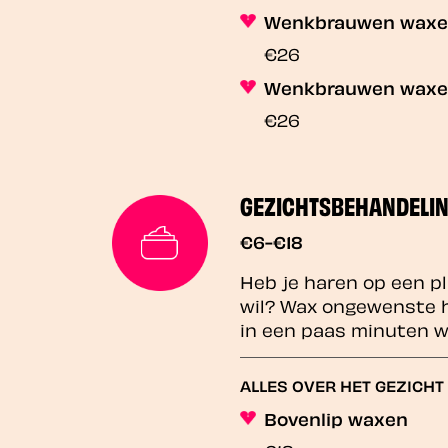
Wenkbrauwen waxen
€26
Wenkbrauwen wax
€26
GEZICHTSBEHANDELI
€6-€18
Heb je haren op een pl
wil? Wax ongewenste h
in een paas minuten w
ALLES OVER HET GEZICHT
Bovenlip waxen