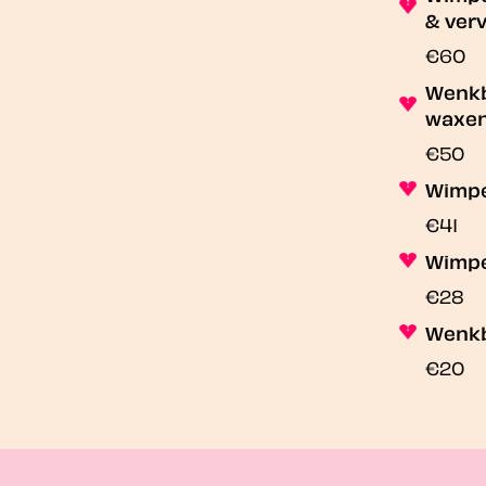
& ver
€60
Wenkb
waxe
€50
Wimpe
€41
Wimpe
€28
Wenkb
€20