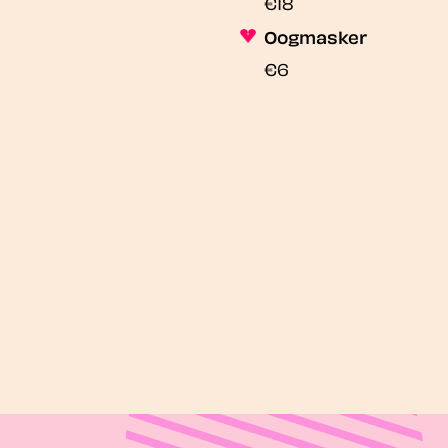
€18
Oogmasker
€6