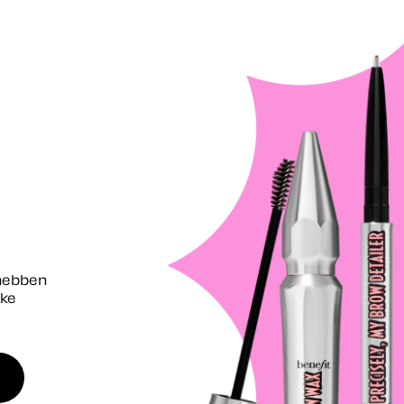
hebben
lke