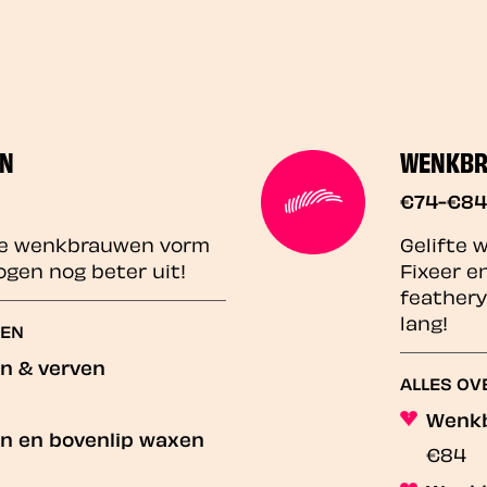
N
WENKBR
€74-€84
 je wenkbrauwen vorm
Gelifte 
ogen nog beter uit!
Fixeer e
feathery
lang!
WEN
 & verven
ALLES O
Wenkb
 en bovenlip waxen
€84