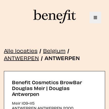
Toggle 
Alle locaties
/
Belgium
/
ANTWERPEN
/
ANTWERPEN
Benefit Cosmetics BrowBar
Douglas Meir | Douglas
Antwerpen
Meir 109-115
ANTWERPEN
ANTWERPEN
2000