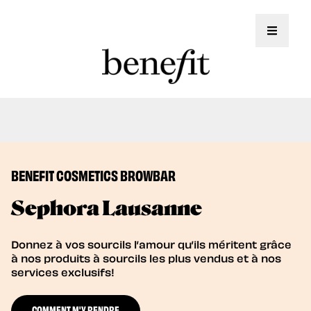
Toggle 
Le service de Brow Lamination est
Book Now
désormais disponible!
BENEFIT COSMETICS BROWBAR
Sephora Lausanne
Donnez à vos sourcils l’amour qu’ils méritent grâce
à nos produits à sourcils les plus vendus et à nos
services exclusifs!
COMMENT M'Y RENDRE