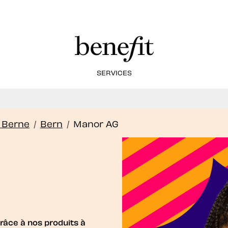
SERVICES
ervice de Brow Lamination est désormais disponi
Book Now
 Berne
/
Bern
/
Manor AG
grâce à nos produits à