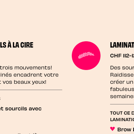
LS À LA CIRE
LAMINAT
CHF 112-
 trois mouvements!
Des sour
sinés encadrent votre
Raidisse
t vos beaux yeux!
créer un
fabuleus
semaine
S
et sourcils avec
TOUT CE 
LAMINATI
Brow 