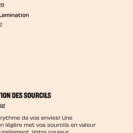
28
Lamination
2
ION DES SOURCILS
62
 rythme de vos envies! Une
on légère met vos sourcils en valeur
urellement. Votre couleur