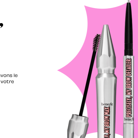
,
avons le
 votre