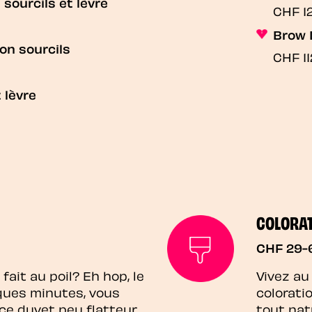
 sourcils et lèvre
CHF 1
Brow 
ion sourcils
CHF 11
 lèvre
COLORAT
CHF 29-
fait au poil? Eh hop, le
Vivez au
lques minutes, vous
colorati
ce duvet peu flatteur
tout nat