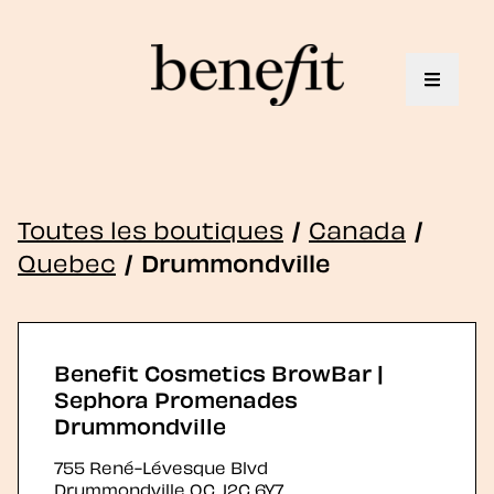
Toggle 
Toutes les boutiques
/
Canada
/
Quebec
/
Drummondville
Benefit Cosmetics BrowBar |
Sephora Promenades
Drummondville
755 René-Lévesque Blvd
Drummondville
QC
J2C 6Y7