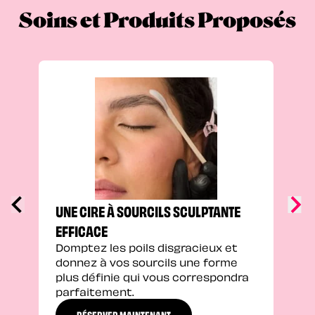
Soins et Produits Proposés
UNE
SOU
Peau
colo
pers
prof
défi
UNE CIRE À SOURCILS SCULPTANTE
EFFICACE
Domptez les poils disgracieux et
donnez à vos sourcils une forme
plus définie qui vous correspondra
parfaitement.
RÉSERVER MAINTENANT