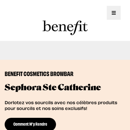
Toggle 
Nous offrons maintenant des soins de
Book Now
lamination des sourcils!
BENEFIT COSMETICS BROWBAR
Sephora Ste Catherine
Dorlotez vos sourcils avec nos célèbres produits
pour sourcils et nos soins exclusifs!
Comment M'y Rendre