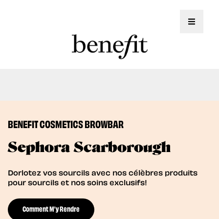
Toggle 
Nous offrons maintenant des soins de
Book Now
lamination des sourcils!
BENEFIT COSMETICS BROWBAR
Sephora Scarborough
Dorlotez vos sourcils avec nos célèbres produits
pour sourcils et nos soins exclusifs!
Comment M'y Rendre