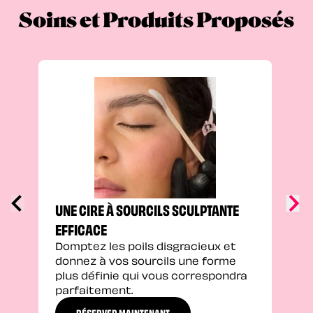
Soins et Produits Proposés
UNE
SOU
Peau
colo
pers
prof
défi
UNE CIRE À SOURCILS SCULPTANTE
EFFICACE
Domptez les poils disgracieux et
donnez à vos sourcils une forme
plus définie qui vous correspondra
parfaitement.
RÉSERVER MAINTENANT