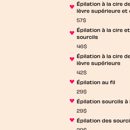
Épilation à la cire d
lèvre supérieure et 
57$
Épilation à la cire e
sourcils
46$
Épilation à la cire d
lèvre supérieure
42$
Épilation au fil
29$
Épilation sourcils à 
29$
Épilation des sourcil
29$