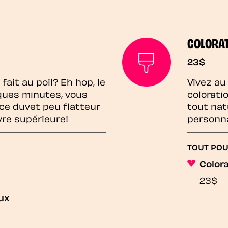
COLORAT
23$
fait au poil? Eh hop, le
Vivez au
lques minutes, vous
colorati
ce duvet peu flatteur
tout nat
vre supérieure!
personna
TOUT POU
Colora
23$
ux