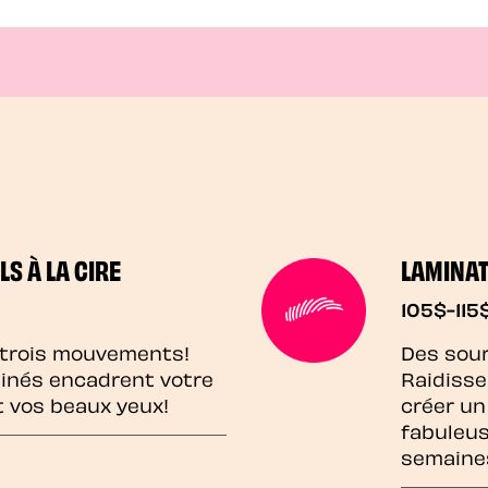
LS À LA CIRE
LAMINAT
105$-115
 trois mouvements!
Des sour
sinés encadrent votre
Raidisse
t vos beaux yeux!
créer un
fabuleus
semaine