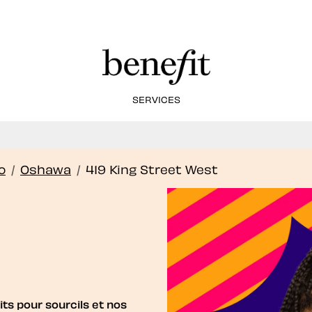
SERVICES
frons maintenant des soins de lamination des so
Book Now
o
/
Oshawa
/
419 King Street West
ts pour sourcils et nos