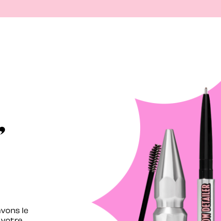
,
avons le
 votre