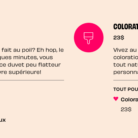
COLORAT
23$
fait au poil? Eh hop, le
Vivez au
lques minutes, vous
colorati
ce duvet peu flatteur
tout nat
vre supérieure!
personna
TOUT POU
Colora
23$
ux