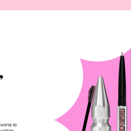
,
avons le
 votre