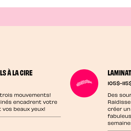
LS À LA CIRE
LAMINAT
105$-115
 trois mouvements!
Des sour
sinés encadrent votre
Raidisse
t vos beaux yeux!
créer un
fabuleus
semaine