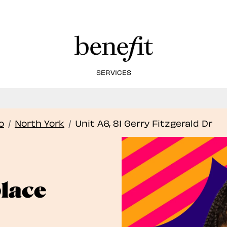
SERVICES
frons maintenant des soins de lamination des so
Book Now
o
/
North York
/
Unit A6, 81 Gerry Fitzgerald Dr
lace