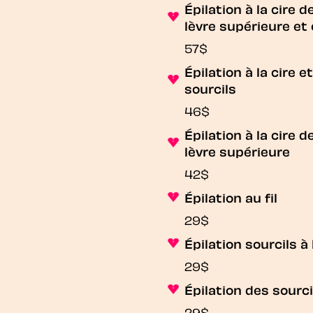
Épilation à la cire d
lèvre supérieure et 
57$
Épilation à la cire e
sourcils
46$
Épilation à la cire d
lèvre supérieure
42$
Épilation au fil
29$
Épilation sourcils à 
29$
Épilation des sourcil
29$