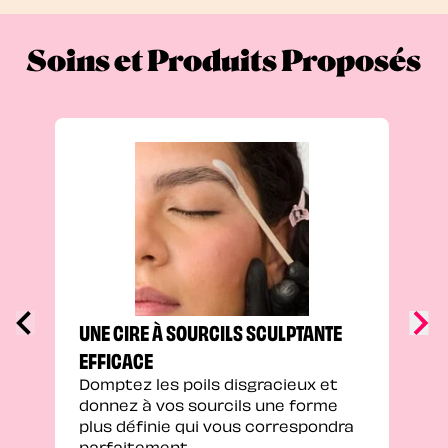
Soins et Produits Proposés
UNE
SOU
Peau
colo
pers
prof
défi
UNE CIRE À SOURCILS SCULPTANTE
EFFICACE
Domptez les poils disgracieux et
donnez à vos sourcils une forme
plus définie qui vous correspondra
parfaitement.