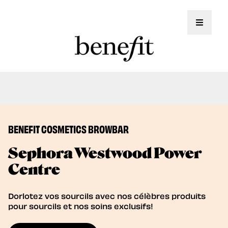
Toggle 
Nous offrons maintenant des soins de
Book Now
lamination des sourcils!
BENEFIT COSMETICS BROWBAR
Sephora Westwood Power
Centre
Dorlotez vos sourcils avec nos célèbres produits
pour sourcils et nos soins exclusifs!