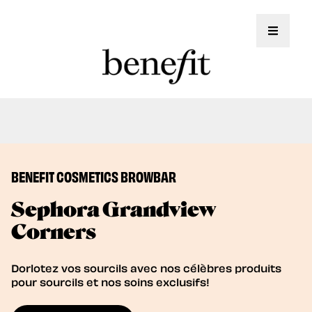
Toggle 
Nous offrons maintenant des soins de
Book Now
lamination des sourcils!
BENEFIT COSMETICS BROWBAR
Sephora Grandview
Corners
Dorlotez vos sourcils avec nos célèbres produits
pour sourcils et nos soins exclusifs!