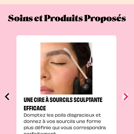
Soins et Produits Proposés
UNE
SOU
Peau
colo
pers
prof
défi
UNE CIRE À SOURCILS SCULPTANTE
EFFICACE
Domptez les poils disgracieux et
donnez à vos sourcils une forme
plus définie qui vous correspondra
parfaitement.