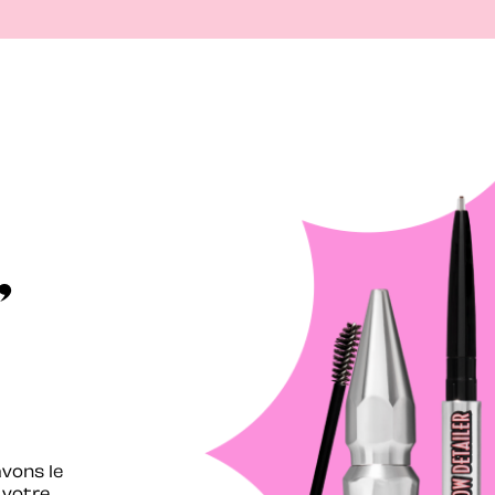
,
avons le
 votre