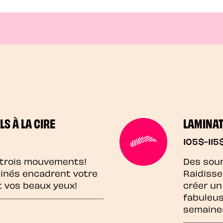
LS À LA CIRE
LAMINAT
105$-115
 trois mouvements!
Des sour
sinés encadrent votre
Raidisse
t vos beaux yeux!
créer un
fabuleus
semaine