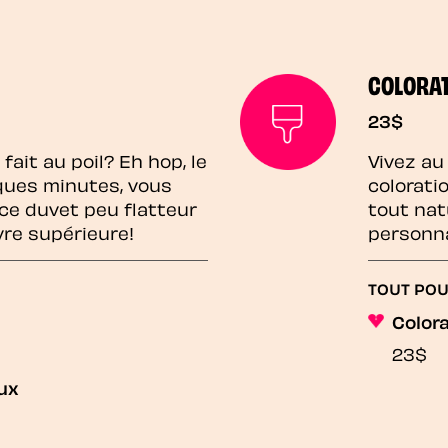
COLORAT
23$
fait au poil? Eh hop, le
Vivez au
lques minutes, vous
colorati
ce duvet peu flatteur
tout nat
vre supérieure!
personna
TOUT POU
Colora
23$
ux