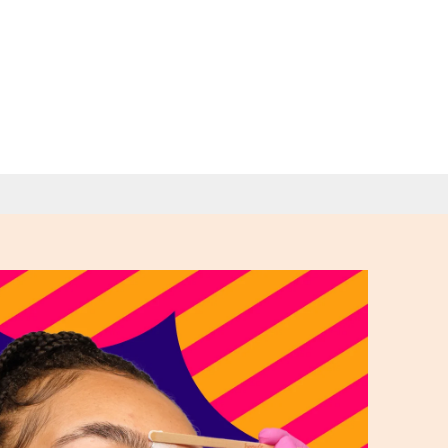
urcils!