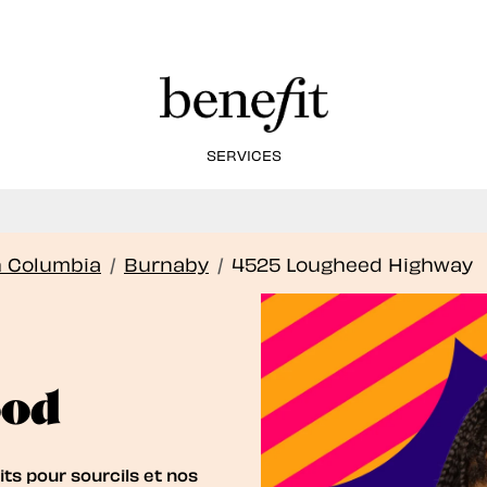
SERVICES
frons maintenant des soins de lamination des so
Book Now
h Columbia
/
Burnaby
/
4525 Lougheed Highway
ood
ts pour sourcils et nos