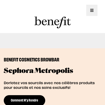
Toggle 
Nous offrons maintenant des soins de
Book Now
lamination des sourcils!
BENEFIT COSMETICS BROWBAR
Sephora Metropolis
Dorlotez vos sourcils avec nos célèbres produits
pour sourcils et nos soins exclusifs!
Comment M'y Rendre