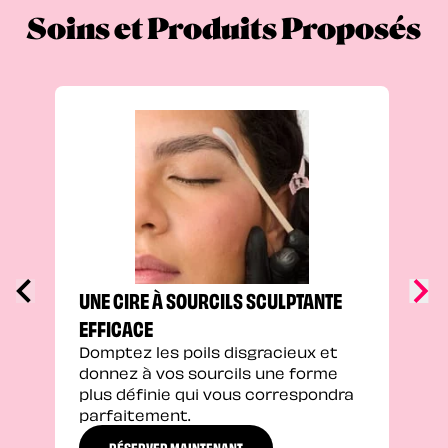
Soins et Produits Proposés
UNE
SOU
Peau
colo
pers
prof
défi
UNE CIRE À SOURCILS SCULPTANTE
EFFICACE
Domptez les poils disgracieux et
donnez à vos sourcils une forme
plus définie qui vous correspondra
parfaitement.
RÉSERVER MAINTENANT