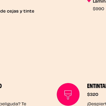
Lamin
$990
de cejas y tinte
O
ENTINTA
$320
peliguda? Te
¡Despiert