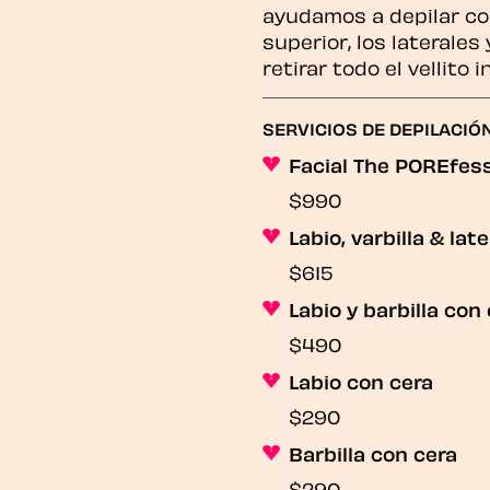
ayudamos a depilar con
superior, los laterales 
retirar todo el vellito 
SERVICIOS DE DEPILACIÓ
Facial The POREfess
$990
Labio, varbilla & lat
$615
Labio y barbilla con
$490
Labio con cera
$290
Barbilla con cera
$290