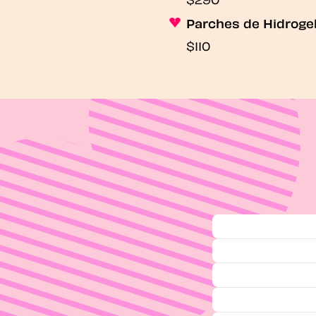
Parches de Hidroge
$110