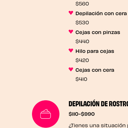
$560
Depilación con cera 
$530
Cejas con pinzas
$440
Hilo para cejas
$420
Cejas con cera
$410
DEPILACIÓN DE ROSTR
$110-$990
¿Tienes una situación 