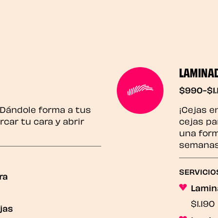
LAMINAD
$990-$1.
! Dándole forma a tus
¡Cejas en
car tu cara y abrir
cejas pa
una form
semanas
SERVICIO
ra
Lamin
$1.190
ejas