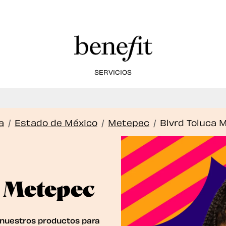
SERVICIOS
Ahora ofrecemos servicios de Laminado de Cejas!
Book Now
a
/
Estado de México
/
Metepec
/
Blvrd Toluca 
s Metepec
 nuestros productos para