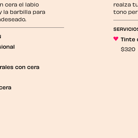
 cera el labio
realza t
y la barbilla para
tono per
indeseado.
SERVICIO
N
Tinte 
ional
$320
erales con cera
 cera