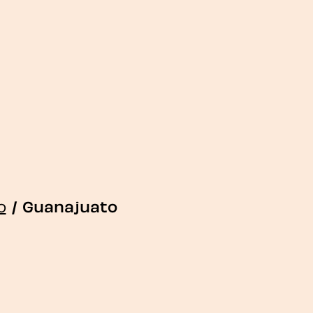
o
/
Guanajuato