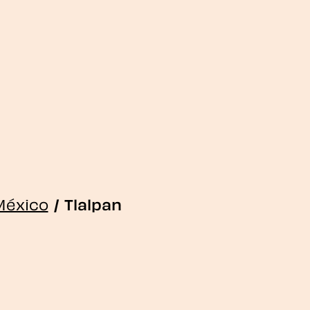
México
/
Tlalpan