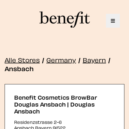
Toggle 
Alle Stores
/
Germany
/
Bayern
/
Ansbach
Benefit Cosmetics BrowBar
Douglas Ansbach | Douglas
Ansbach
Residenzstrasse 2-6
Ansbach
Bayern
91522