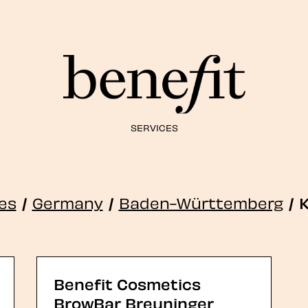
SERVICES
res
/
Germany
/
Baden-Württemberg
/
K
Benefit Cosmetics
BrowBar Breuninger