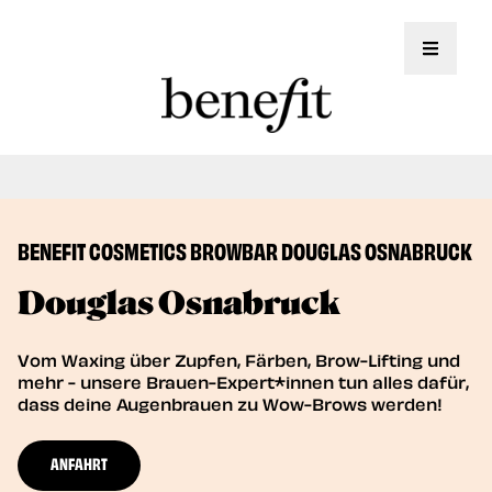
Toggle 
Jetzt auch Brow Lifting Service!
Book Now
BENEFIT COSMETICS BROWBAR DOUGLAS OSNABRUCK
Douglas Osnabruck
Vom Waxing über Zupfen, Färben, Brow-Lifting und
mehr - unsere Brauen-Expert*innen tun alles dafür,
dass deine Augenbrauen zu Wow-Brows werden!
ANFAHRT