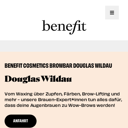
Toggle 
Jetzt auch Brow Lifting Service!
Book Now
BENEFIT COSMETICS BROWBAR DOUGLAS WILDAU
Douglas Wildau
Vom Waxing über Zupfen, Färben, Brow-Lifting und
mehr - unsere Brauen-Expert*innen tun alles dafür,
dass deine Augenbrauen zu Wow-Brows werden!
ANFAHRT