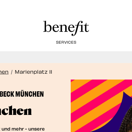
SERVICES
Jetzt auch Brow Lifting Service!
Book Now
hen
/
Marienplatz 11
 BECK MÜNCHEN
nchen
g und mehr - unsere