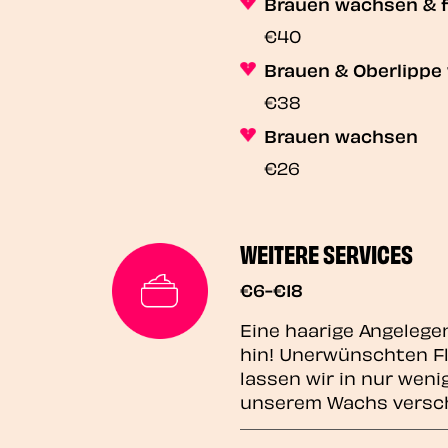
Brauen wachsen & 
€40
Brauen & Oberlipp
€38
Brauen wachsen
€26
WEITERE SERVICES
€6-€18
Eine haarige Angeleg
hin! Unerwünschten Fl
lassen wir in nur wen
unserem Wachs versc