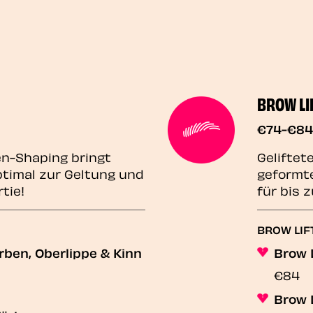
BROW LI
€74-€84
en-Shaping bringt
Geliftet
timal zur Geltung und
geformte
tie!
für bis 
BROW LIF
ben, Oberlippe & Kinn
Brow L
€84
Brow L