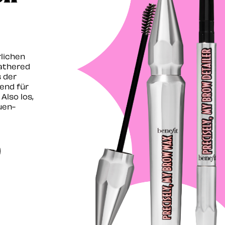
rlichen
athered
s der
end für
Also los,
uen-