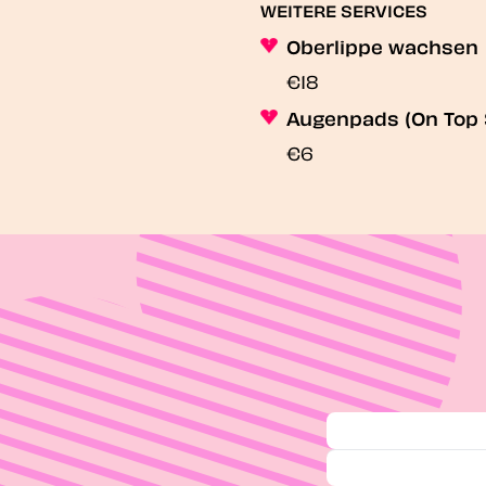
WEITERE SERVICES
Oberlippe wachsen
€18
Augenpads (On Top 
€6