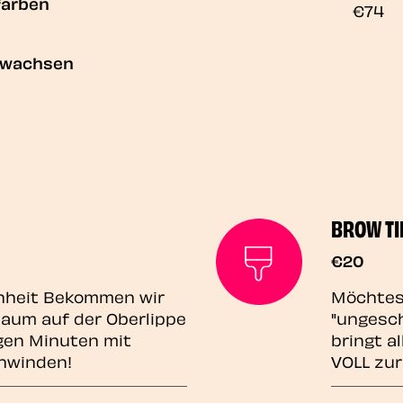
färben
€74
e wachsen
BROW TI
€20
enheit Bekommen wir
Möchtest
aum auf der Oberlippe
"ungesch
igen Minuten mit
bringt a
hwinden!
VOLL zur